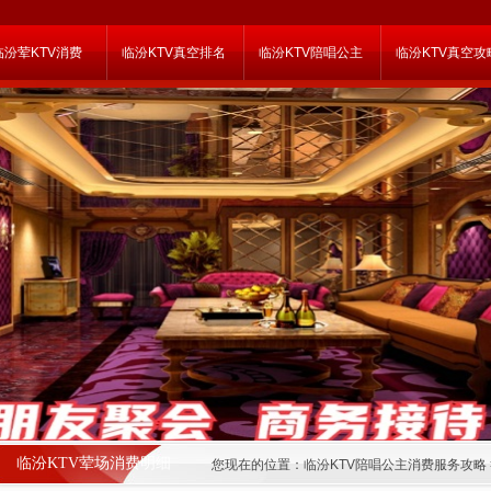
临汾荤KTV消费
临汾KTV真空排名
临汾KTV陪唱公主
临汾KTV真空攻
临汾KTV荤场消费明细
您现在的位置：
临汾KTV陪唱公主消费服务攻略