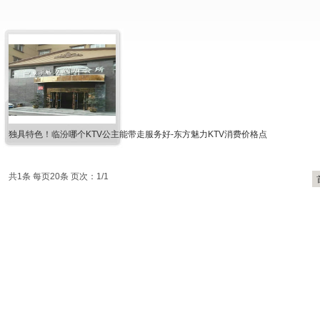
独具特色！临汾哪个KTV公主能带走服务好-东方魅力KTV消费价格点
共1条 每页20条 页次：1/1