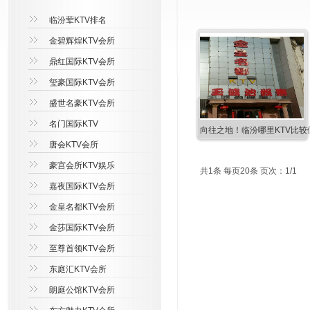
临汾荤KTV排名
金碧辉煌KTV会所
鼎红国际KTV会所
玺豪国际KTV会所
盛世名豪KTV会所
名门国际KTV
向往之地！临汾哪里KTV比较
唐会KTV会所
豪宫会所KTV娱乐
共1条 每页20条 页次：1/1
嘉夜国际KTV会所
金皇名都KTV会所
金莎国际KTV会所
至尊首领KTV会所
东庭汇KTV会所
朗庭公馆KTV会所